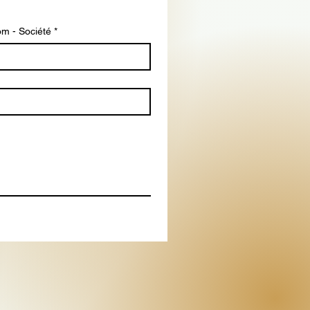
m - Société
*