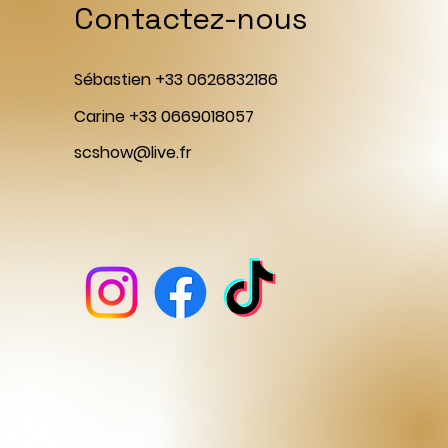
Contactez-nous
Sébastien +33 0626832186
Carine +33 0669018057
scshow@live.fr