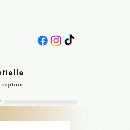
tielle
xception.
S